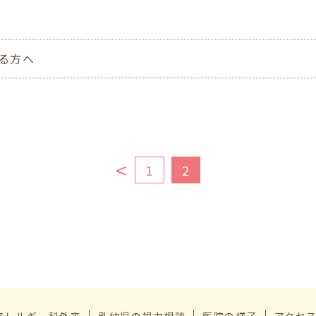
る方へ
<
1
2